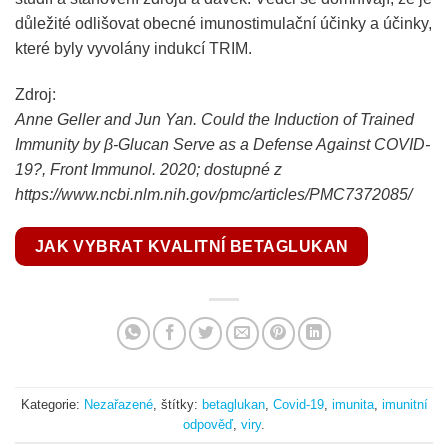
důležité odlišovat obecné imunostimulační účinky a účinky,
které byly vyvolány indukcí TRIM.
Zdroj:
Anne Geller and Jun Yan. Could the Induction of Trained
Immunity by β-Glucan Serve as a Defense Against COVID-
19?, Front Immunol. 2020; dostupné z
https://www.ncbi.nlm.nih.gov/pmc/articles/PMC7372085/
JAK VYBRAT KVALITNÍ BETAGLUKAN
Kategorie:
Nezařazené
, štítky:
betaglukan
,
Covid-19
,
imunita
,
imunitní
odpověď
,
viry
.