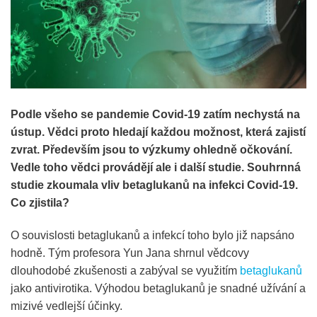
Podle všeho se pandemie Covid-19 zatím nechystá na
ústup. Vědci proto hledají každou možnost, která zajistí
zvrat. Především jsou to výzkumy ohledně očkování.
Vedle toho vědci provádějí ale i další studie. Souhrnná
studie zkoumala vliv betaglukanů na infekci Covid-19.
Co zjistila?
O souvislosti betaglukanů a infekcí toho bylo již napsáno
hodně. Tým profesora Yun Jana shrnul vědcovy
dlouhodobé zkušenosti a zabýval se využitím
betaglukanů
jako antivirotika. Výhodou betaglukanů je snadné užívání a
mizivé vedlejší účinky.