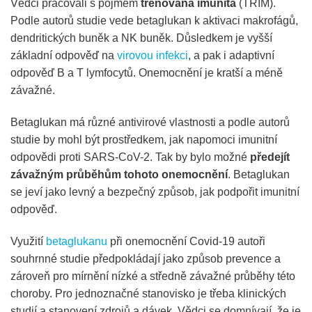
Vědci pracovali s pojmem
trénovaná imunita
(TRIM).
Podle autorů studie vede betaglukan k aktivaci makrofágů,
dendritických buněk a NK buněk. Důsledkem je vyšší
základní odpověď na
virovou infekci
, a pak i adaptivní
odpověď B a T lymfocytů. Onemocnění je kratší a méně
závažné.
Betaglukan má různé antivirové vlastnosti a podle autorů
studie by mohl být prostředkem, jak napomoci imunitní
odpovědi proti SARS-CoV-2. Tak by bylo možné
předejít
závažným průběhům tohoto onemocnění
. Betaglukan
se jeví jako levný a bezpečný způsob, jak podpořit imunitní
odpověď.
Využití
betaglukanu
při onemocnění Covid-19 autoři
souhrnné studie předpokládají jako způsob prevence a
zároveň pro mírnění nízké a středně závažné průběhy této
choroby. Pro jednoznačné stanovisko je třeba klinických
studií a stanovení zdrojů a dávek. Vědci se domnívají, že je