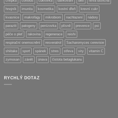
chřipka
coriolus
cukrovka
dávkování
děti
hlíva ústřičná
hnojník
imunita
kosmetika
kostní dřeň
krevní cukr
kvasnice
makrofágy
mikrobiom
nachlazení
nádory
paraziti
patogeny
penízovka
plísně
prevence
psi
péče o pleť
rakovina
regenerace
reishi
respirační onemocnění
resveratrol
Sacharomyces cerevisie
shiitake
sport
spánek
stres
střeva
viry
vitamin C
zymosan
zánět
únava
čistota betaglukanu
RYCHLÝ DOTAZ