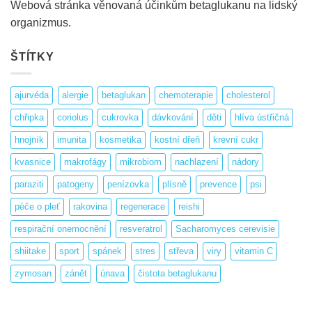
Webová stránka věnovaná účinkům betaglukanu na lidský
organizmus.
ŠTÍTKY
ajurvéda
alergie
betaglukan
chemoterapie
cholesterol
chřipka
coriolus
cukrovka
dávkování
děti
hlíva ústřičná
hnojník
imunita
kosmetika
kostní dřeň
krevní cukr
kvasnice
makrofágy
mikrobiom
nachlazení
nádory
paraziti
patogeny
penízovka
plísně
prevence
psi
péče o pleť
rakovina
regenerace
reishi
respirační onemocnění
resveratrol
Sacharomyces cerevisie
shiitake
sport
spánek
stres
střeva
viry
vitamin C
zymosan
zánět
únava
čistota betaglukanu