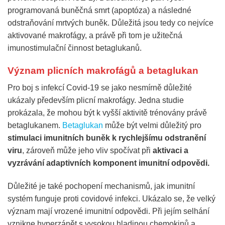
programovaná buněčná smrt (apoptóza) a následné
odstraňování mrtvých buněk. Důležitá jsou tedy co nejvíce
aktivované makrofágy, a právě při tom je užitečná
imunostimulační činnost betaglukanů.
Význam plicních makrofágů a betaglukan
Pro boj s infekcí Covid-19 se jako nesmírně důležité
ukázaly především plicní makrofágy. Jedna studie
prokázala, že mohou být k vyšší aktivitě trénovány právě
betaglukanem.
Betaglukan
může být velmi důležitý pro
stimulaci imunitních buněk k rychlejšímu odstranění
viru
, zároveň může jeho vliv spočívat při
aktivaci a
vyzrávání adaptivních komponent imunitní odpovědi.
Důležité je také pochopení mechanismů, jak imunitní
systém funguje proti covidové infekci. Ukázalo se, že velký
význam mají vrozené imunitní odpovědi. Při jejím selhání
vznikne hyperzánět s vysokou hladinou chemokinů a