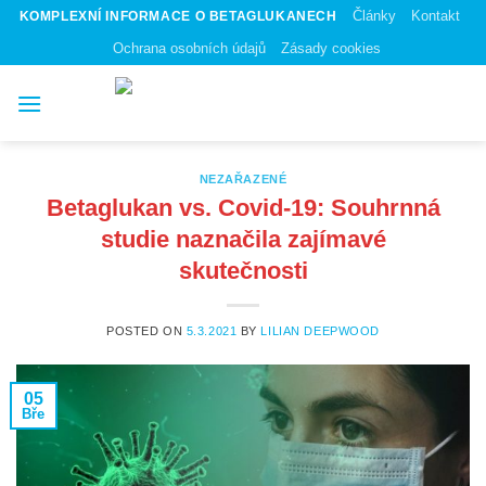
Skip
Články
Kontakt
KOMPLEXNÍ INFORMACE O BETAGLUKANECH
to
Ochrana osobních údajů
Zásady cookies
content
NEZAŘAZENÉ
Betaglukan vs. Covid-19: Souhrnná
studie naznačila zajímavé
skutečnosti
POSTED ON
5.3.2021
BY
LILIAN DEEPWOOD
05
Bře