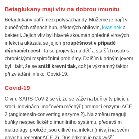
Betaglukany mají vliv na dobrou imunitu
Betaglukany patří mezi polysacharidy. Můžeme je najít v
buněčných stěnách hub, některých obilovin,
kvasinek
a
bakterií. Jejich vliv byl hlavně zkoumán ohledně virových
infekcí a ukázala se jejich
prospěšnost v případě
dýchacích cest
. Ta se projevila i u dětí a starších osob s
chronickými respiračními problémy. Dalším kladným jevem
byl i fakt, že se
snížil krevní tlak
, což je významný faktor
při zvládání infekcí Covid-19.
Covid-19
O viru SARS-CoV-2 se ví, že se váže na buňky (v plicích,
srdci, ledvinách, močovém měchýři) promocí enzymu ACE-
2 (angiotensin-converting enzyme 2). Na změnu reagují
buňky nespecifického imunitního systému, především
makrofágy, protože jsou citlivé na infekci (mívají na svém
povrchu receptor ACE-2). Důsledkem je pak vyšší