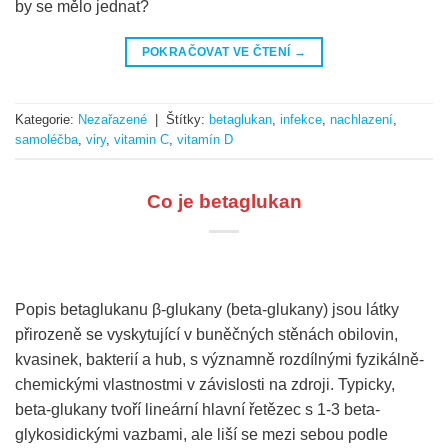
by se mělo jednat?
POKRAČOVAT VE ČTENÍ
→
Kategorie:
Nezařazené
|
Štítky:
betaglukan
,
infekce
,
nachlazení
,
samoléčba
,
viry
,
vitamin C
,
vitamín D
Co je betaglukan
Popis betaglukanu β-glukany (beta-glukany) jsou látky
přirozeně se vyskytující v buněčných stěnách obilovin,
kvasinek, bakterií a hub, s významně rozdílnými fyzikálně-
chemickými vlastnostmi v závislosti na zdroji. Typicky,
beta-glukany tvoří lineární hlavní řetězec s 1-3 beta-
glykosidickými vazbami, ale liší se mezi sebou podle