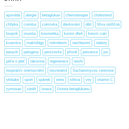
ajurvéda
alergie
betaglukan
chemoterapie
cholesterol
chřipka
coriolus
cukrovka
dávkování
děti
hlíva ústřičná
hnojník
imunita
kosmetika
kostní dřeň
krevní cukr
kvasnice
makrofágy
mikrobiom
nachlazení
nádory
paraziti
patogeny
penízovka
plísně
prevence
psi
péče o pleť
rakovina
regenerace
reishi
respirační onemocnění
resveratrol
Sacharomyces cerevisie
shiitake
sport
spánek
stres
střeva
viry
vitamin C
zymosan
zánět
únava
čistota betaglukanu