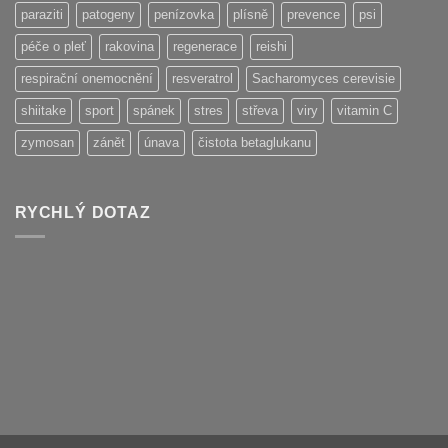
paraziti
patogeny
penízovka
plísně
prevence
psi
péče o pleť
rakovina
regenerace
reishi
respirační onemocnění
resveratrol
Sacharomyces cerevisie
shiitake
sport
spánek
stres
střeva
viry
vitamin C
zymosan
zánět
únava
čistota betaglukanu
RYCHLÝ DOTAZ