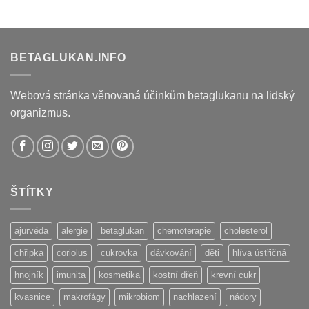
BETAGLUKAN.INFO
Webová stránka věnovaná účinkům betaglukanu na lidský
organizmus.
ŠTÍTKY
ajurvéda
alergie
betaglukan
chemoterapie
cholesterol
chřipka
coriolus
cukrovka
dávkování
děti
hlíva ústřičná
hnojník
imunita
kosmetika
kostní dřeň
krevní cukr
kvasnice
makrofágy
mikrobiom
nachlazení
nádory