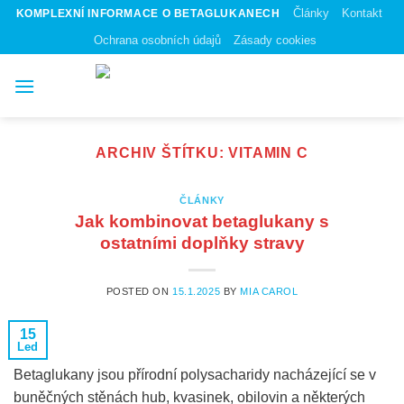
Skip
Články
Kontakt
KOMPLEXNÍ INFORMACE O BETAGLUKANECH
to
Ochrana osobních údajů
Zásady cookies
content
ARCHIV ŠTÍTKU:
VITAMIN C
ČLÁNKY
Jak kombinovat betaglukany s
ostatními doplňky stravy
POSTED ON
15.1.2025
BY
MIA CAROL
15
Led
Betaglukany jsou přírodní polysacharidy nacházející se v
buněčných stěnách hub, kvasinek, obilovin a některých