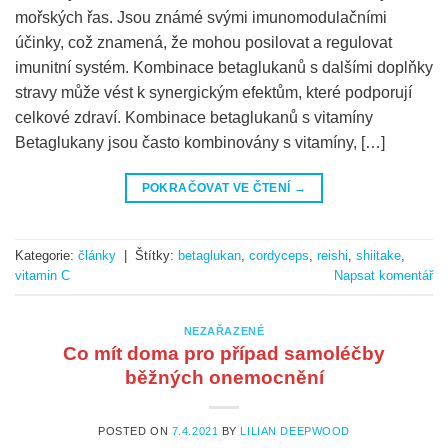
mořských řas. Jsou známé svými imunomodulačními
účinky, což znamená, že mohou posilovat a regulovat
imunitní systém. Kombinace betaglukanů s dalšími doplňky
stravy může vést k synergickým efektům, které podporují
celkové zdraví. Kombinace betaglukanů s vitamíny
Betaglukany jsou často kombinovány s vitamíny, […]
POKRAČOVAT VE ČTENÍ
→
Kategorie:
články
|
Štítky:
betaglukan
,
cordyceps
,
reishi
,
shiitake
,
vitamin C
Napsat komentář
NEZAŘAZENÉ
Co mít doma pro případ samoléčby
běžných onemocnění
POSTED ON
7.4.2021
BY
LILIAN DEEPWOOD