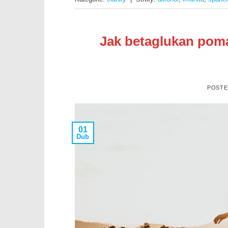
Jak betaglukan pomá
POST
01
Dub