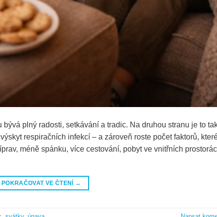
 bývá plný radosti, setkávání a tradic. Na druhou stranu je to ta
ýskyt respiračních infekcí – a zároveň roste počet faktorů, kter
říprav, méně spánku, více cestování, pobyt ve vnitřních prostorá
POKRAČOVAT VE ČTENÍ
→
k
,
svátky
,
únava
Napsat kome