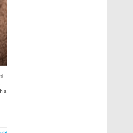
ké
é
ch a
ntář