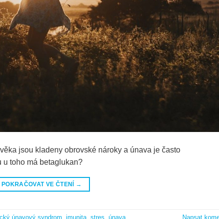
ověka jsou kladeny obrovské nároky a únava je často
hu u toho má betaglukan?
POKRAČOVAT VE ČTENÍ
→
ický únavový syndrom
,
imunita
,
stres
,
únava
Napsat kome