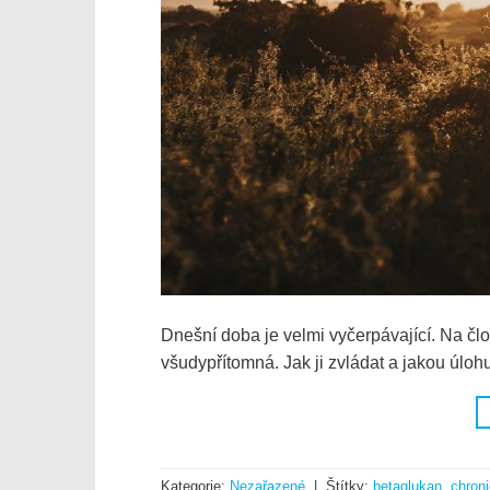
Dnešní doba je velmi vyčerpávající. Na čl
všudypřítomná. Jak ji zvládat a jakou úlo
Kategorie:
Nezařazené
|
Štítky:
betaglukan
,
chron