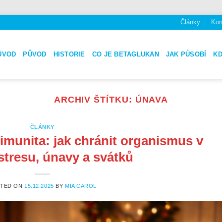
Články
Kon
ÚVOD
PŮVOD
HISTORIE
CO JE BETAGLUKAN
JAK PŮSOBÍ
K
ARCHIV ŠTÍTKU:
ÚNAVA
ČLÁNKY
imunita: jak chránit organismus v
stresu, únavy a svátků
STED ON
15.12.2025
BY
MIA CAROL