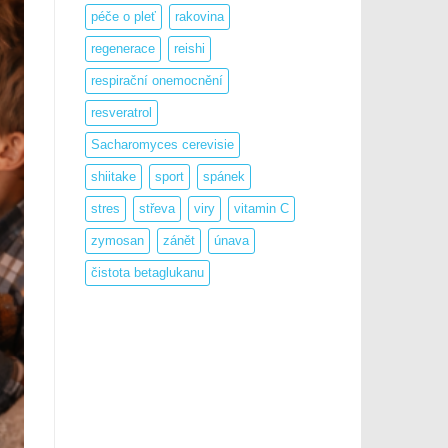
péče o pleť
rakovina
regenerace
reishi
respirační onemocnění
resveratrol
Sacharomyces cerevisie
shiitake
sport
spánek
stres
střeva
viry
vitamin C
zymosan
zánět
únava
čistota betaglukanu