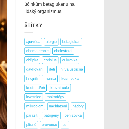
účinkům betaglukanu na
lidský organizmus.
ŠTÍTKY
ajurvéda
alergie
betaglukan
chemoterapie
cholesterol
chřipka
coriolus
cukrovka
dávkování
děti
hlíva ústřičná
hnojník
imunita
kosmetika
kostní dřeň
krevní cukr
kvasnice
makrofágy
mikrobiom
nachlazení
nádory
paraziti
patogeny
penízovka
plísně
prevence
psi