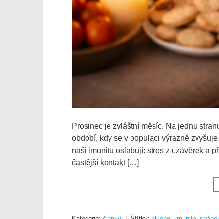
Prosinec je zvláštní měsíc. Na jednu stranu
období, kdy se v populaci výrazně zvyšuje v
naši imunitu oslabují: stres z uzávěrek a p
častější kontakt […]
Kategorie:
články
|
Štítky:
alkohol
,
imunita
,
spáne