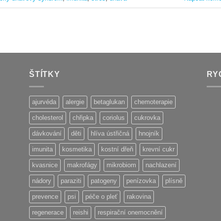
ŠTÍTKY
RY
ajurvéda
alergie
betaglukan
chemoterapie
cholesterol
chřipka
coriolus
cukrovka
dávkování
děti
hlíva ústřičná
hnojník
imunita
kosmetika
kostní dřeň
krevní cukr
kvasnice
makrofágy
mikrobiom
nachlazení
nádory
paraziti
patogeny
penízovka
plísně
prevence
psi
péče o pleť
rakovina
regenerace
reishi
respirační onemocnění