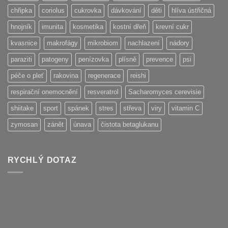
chřipka
coriolus
cukrovka
dávkování
děti
hlíva ústřičná
hnojník
imunita
kosmetika
kostní dřeň
krevní cukr
kvasnice
makrofágy
mikrobiom
nachlazení
nádory
paraziti
patogeny
penízovka
plísně
prevence
psi
péče o pleť
rakovina
regenerace
reishi
respirační onemocnění
resveratrol
Sacharomyces cerevisie
shiitake
sport
spánek
stres
střeva
viry
vitamin C
zymosan
zánět
únava
čistota betaglukanu
RYCHLÝ DOTAZ