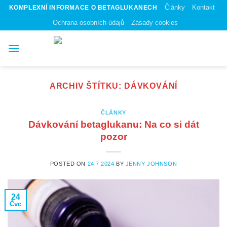
Skip
Články
Kontakt
KOMPLEXNÍ INFORMACE O BETAGLUKANECH
to
Ochrana osobních údajů
Zásady cookies
content
ARCHIV ŠTÍTKU:
DÁVKOVÁNÍ
ČLÁNKY
Dávkování betaglukanu: Na co si dát
pozor
POSTED ON
24.7.2024
BY
JENNY JOHNSON
24
Čvc