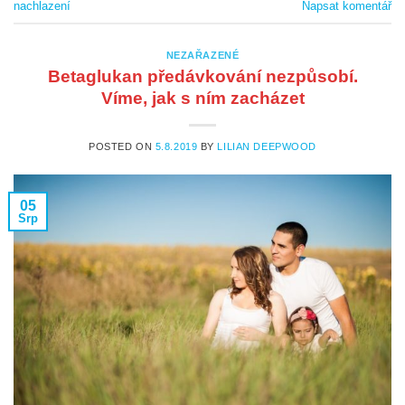
nachlazení
Napsat komentář
NEZAŘAZENÉ
Betaglukan předávkování nezpůsobí.
Víme, jak s ním zacházet
POSTED ON
5.8.2019
BY
LILIAN DEEPWOOD
05
Srp