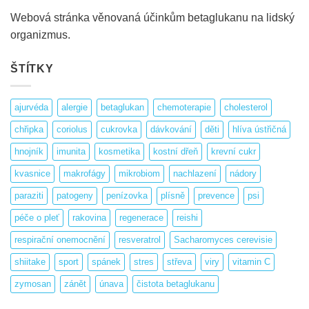
Webová stránka věnovaná účinkům betaglukanu na lidský
organizmus.
ŠTÍTKY
ajurvéda
alergie
betaglukan
chemoterapie
cholesterol
chřipka
coriolus
cukrovka
dávkování
děti
hlíva ústřičná
hnojník
imunita
kosmetika
kostní dřeň
krevní cukr
kvasnice
makrofágy
mikrobiom
nachlazení
nádory
paraziti
patogeny
penízovka
plísně
prevence
psi
péče o pleť
rakovina
regenerace
reishi
respirační onemocnění
resveratrol
Sacharomyces cerevisie
shiitake
sport
spánek
stres
střeva
viry
vitamin C
zymosan
zánět
únava
čistota betaglukanu