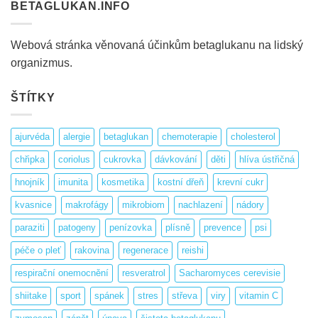
BETAGLUKAN.INFO
Webová stránka věnovaná účinkům betaglukanu na lidský
organizmus.
ŠTÍTKY
ajurvéda
alergie
betaglukan
chemoterapie
cholesterol
chřipka
coriolus
cukrovka
dávkování
děti
hlíva ústřičná
hnojník
imunita
kosmetika
kostní dřeň
krevní cukr
kvasnice
makrofágy
mikrobiom
nachlazení
nádory
paraziti
patogeny
penízovka
plísně
prevence
psi
péče o pleť
rakovina
regenerace
reishi
respirační onemocnění
resveratrol
Sacharomyces cerevisie
shiitake
sport
spánek
stres
střeva
viry
vitamin C