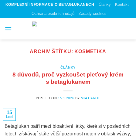
Skip
Články
Kontakt
KOMPLEXNÍ INFORMACE O BETAGLUKANECH
to
Ochrana osobních údajů
Zásady cookies
content
ARCHIV ŠTÍTKU:
KOSMETIKA
ČLÁNKY
8 důvodů, proč vyzkoušet pleťový krém
s betaglukanem
POSTED ON
15.1.2026
BY
MIA CAROL
15
Led
Betaglukan patří mezi bioaktivní látky, které si v posledních
letech získávají stále větší pozornost nejen v oblasti výživy,