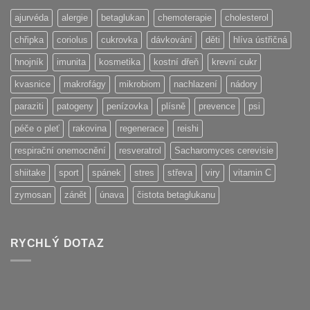
ajurvéda
alergie
betaglukan
chemoterapie
cholesterol
chřipka
coriolus
cukrovka
dávkování
děti
hlíva ústřičná
hnojník
imunita
kosmetika
kostní dřeň
krevní cukr
kvasnice
makrofágy
mikrobiom
nachlazení
nádory
paraziti
patogeny
penízovka
plísně
prevence
psi
péče o pleť
rakovina
regenerace
reishi
respirační onemocnění
resveratrol
Sacharomyces cerevisie
shiitake
sport
spánek
stres
střeva
viry
vitamin C
zymosan
zánět
únava
čistota betaglukanu
RYCHLÝ DOTAZ