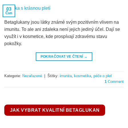
03
Čvn
Betaglukany jsou látky známé svým pozitivním vlivem na
imunitu. To ale ani zdaleka není jejich jediný účel. Dají se
využít i v kosmetice, kde prospívají zdravému stavu
pokožky.
POKRAČOVAT VE ČTENÍ
→
Kategorie:
Nezařazené
|
Štítky:
imunita
,
kosmetika
,
péče o pleť
1
Comment
JAK VYBRAT KVALITNÍ BETAGLUKAN