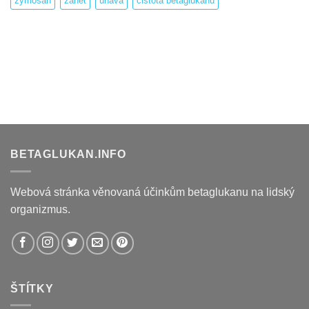
zymosan
zánět
únava
čistota betaglukanu
BETAGLUKAN.INFO
Webová stránka věnovaná účinkům betaglukanu na lidský
organizmus.
ŠTÍTKY