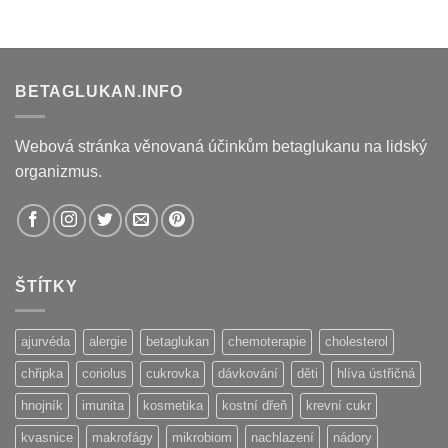
BETAGLUKAN.INFO
Webová stránka věnovaná účinkům betaglukanu na lidský
organizmus.
ŠTÍTKY
ajurvéda
alergie
betaglukan
chemoterapie
cholesterol
chřipka
coriolus
cukrovka
dávkování
děti
hlíva ústřičná
hnojník
imunita
kosmetika
kostní dřeň
krevní cukr
kvasnice
makrofágy
mikrobiom
nachlazení
nádory