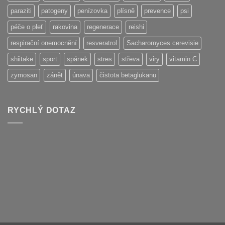
paraziti
patogeny
penízovka
plísně
prevence
psi
péče o pleť
rakovina
regenerace
reishi
respirační onemocnění
resveratrol
Sacharomyces cerevisie
shiitake
sport
spánek
stres
střeva
viry
vitamin C
zymosan
zánět
únava
čistota betaglukanu
RYCHLÝ DOTAZ