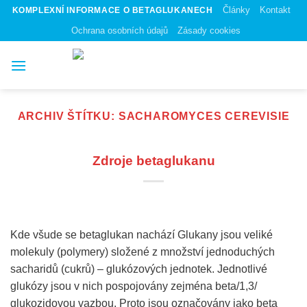
Skip
Články
Kontakt
KOMPLEXNÍ INFORMACE O BETAGLUKANECH
to
Ochrana osobních údajů
Zásady cookies
content
ARCHIV ŠTÍTKU:
SACHAROMYCES CEREVISIE
Zdroje betaglukanu
Kde všude se betaglukan nachází Glukany jsou veliké
molekuly (polymery) složené z množství jednoduchých
sacharidů (cukrů) – glukózových jednotek. Jednotlivé
glukózy jsou v nich pospojovány zejména beta/1,3/
glukozidovou vazbou. Proto jsou označovány jako beta