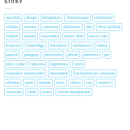
ŠTÍTKY
ajurvéda
alergie
betaglukan
chemoterapie
cholesterol
chřipka
coriolus
cukrovka
dávkování
děti
hlíva ústřičná
hnojník
imunita
kosmetika
kostní dřeň
krevní cukr
kvasnice
makrofágy
mikrobiom
nachlazení
nádory
paraziti
patogeny
penízovka
plísně
prevence
psi
péče o pleť
rakovina
regenerace
reishi
respirační onemocnění
resveratrol
Sacharomyces cerevisie
shiitake
sport
spánek
stres
střeva
viry
vitamin C
zymosan
zánět
únava
čistota betaglukanu