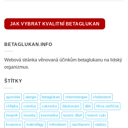
JAK VYBRAT KVALITNÍ BETAGLUKAN
BETAGLUKAN.INFO
Webová stránka věnovaná účinkům betaglukanu na lidský
organizmus.
ŠTÍTKY
ajurvéda
alergie
betaglukan
chemoterapie
cholesterol
chřipka
coriolus
cukrovka
dávkování
děti
hlíva ústřičná
hnojník
imunita
kosmetika
kostní dřeň
krevní cukr
kvasnice
makrofágy
mikrobiom
nachlazení
nádory