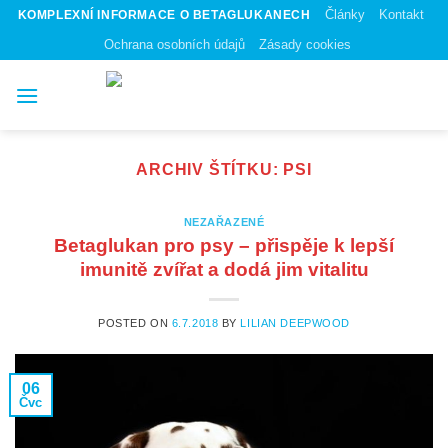
Skip
Články
Kontakt
KOMPLEXNÍ INFORMACE O BETAGLUKANECH
to
Ochrana osobních údajů
Zásady cookies
content
ARCHIV ŠTÍTKU:
PSI
NEZAŘAZENÉ
Betaglukan pro psy – přispěje k lepší
imunitě zvířat a dodá jim vitalitu
POSTED ON
6.7.2018
BY
LILIAN DEEPWOOD
06
Čvc