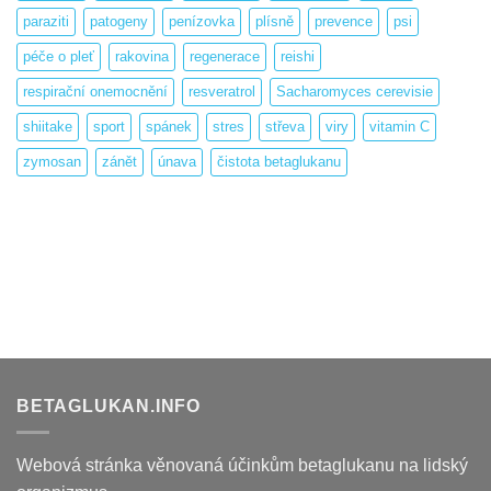
paraziti
patogeny
penízovka
plísně
prevence
psi
péče o pleť
rakovina
regenerace
reishi
respirační onemocnění
resveratrol
Sacharomyces cerevisie
shiitake
sport
spánek
stres
střeva
viry
vitamin C
zymosan
zánět
únava
čistota betaglukanu
BETAGLUKAN.INFO
Webová stránka věnovaná účinkům betaglukanu na lidský