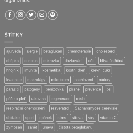
organizmus.
ŠTÍTKY
ajurvéda
alergie
betaglukan
chemoterapie
cholesterol
chřipka
coriolus
cukrovka
dávkování
děti
hlíva ústřičná
hnojník
imunita
kosmetika
kostní dřeň
krevní cukr
kvasnice
makrofágy
mikrobiom
nachlazení
nádory
paraziti
patogeny
penízovka
plísně
prevence
psi
péče o pleť
rakovina
regenerace
reishi
respirační onemocnění
resveratrol
Sacharomyces cerevisie
shiitake
sport
spánek
stres
střeva
viry
vitamin C
zymosan
zánět
únava
čistota betaglukanu