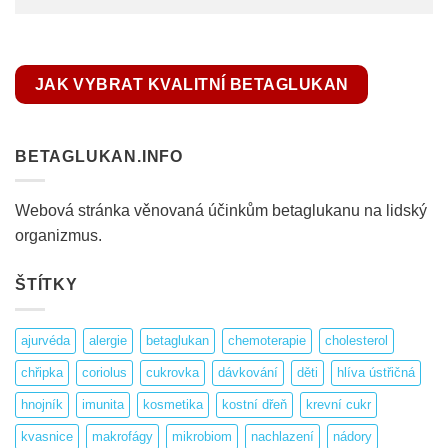
JAK VYBRAT KVALITNÍ BETAGLUKAN
BETAGLUKAN.INFO
Webová stránka věnovaná účinkům betaglukanu na lidský
organizmus.
ŠTÍTKY
ajurvéda
alergie
betaglukan
chemoterapie
cholesterol
chřipka
coriolus
cukrovka
dávkování
děti
hlíva ústřičná
hnojník
imunita
kosmetika
kostní dřeň
krevní cukr
kvasnice
makrofágy
mikrobiom
nachlazení
nádory