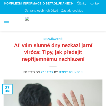
Skip
Články
Kontakt
KOMPLEXNÍ INFORMACE O BETAGLUKANECH
to
Ochrana osobních údajů
Zásady cookies
content
NEZAŘAZENÉ
Ať vám slunné dny nezkazí jarní
viróza: Tipy, jak předejít
nepříjemnému nachlazení
POSTED ON
27.3.2024
BY
JENNY JOHNSON
27
Bře