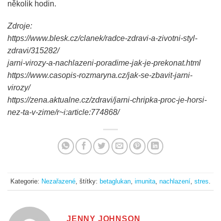
několik hodin.
Zdroje:
https://www.blesk.cz/clanek/radce-zdravi-a-zivotni-styl-
zdravi/315282/
jarni-virozy-a-nachlazeni-poradime-jak-je-prekonat.html
https://www.casopis-rozmaryna.cz/jak-se-zbavit-jarni-
virozy/
https://zena.aktualne.cz/zdravi/jarni-chripka-proc-je-horsi-
nez-ta-v-zime/r~i:article:774868/
Kategorie:
Nezařazené
, štítky:
betaglukan
,
imunita
,
nachlazení
,
stres
.
JENNY JOHNSON