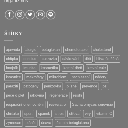
organizmus.
ŠTÍTKY
ajurvéda
alergie
betaglukan
chemoterapie
cholesterol
chřipka
coriolus
cukrovka
dávkování
děti
hlíva ústřičná
hnojník
imunita
kosmetika
kostní dřeň
krevní cukr
kvasnice
makrofágy
mikrobiom
nachlazení
nádory
paraziti
patogeny
penízovka
plísně
prevence
psi
péče o pleť
rakovina
regenerace
reishi
respirační onemocnění
resveratrol
Sacharomyces cerevisie
shiitake
sport
spánek
stres
střeva
viry
vitamin C
zymosan
zánět
únava
čistota betaglukanu