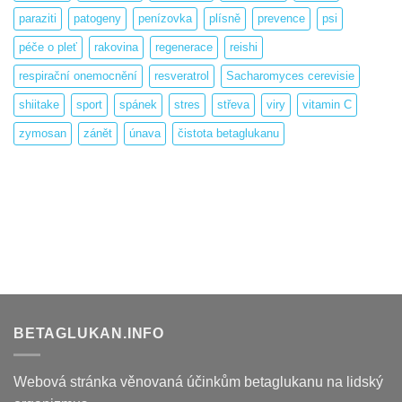
paraziti
patogeny
penízovka
plísně
prevence
psi
péče o pleť
rakovina
regenerace
reishi
respirační onemocnění
resveratrol
Sacharomyces cerevisie
shiitake
sport
spánek
stres
střeva
viry
vitamin C
zymosan
zánět
únava
čistota betaglukanu
BETAGLUKAN.INFO
Webová stránka věnovaná účinkům betaglukanu na lidský