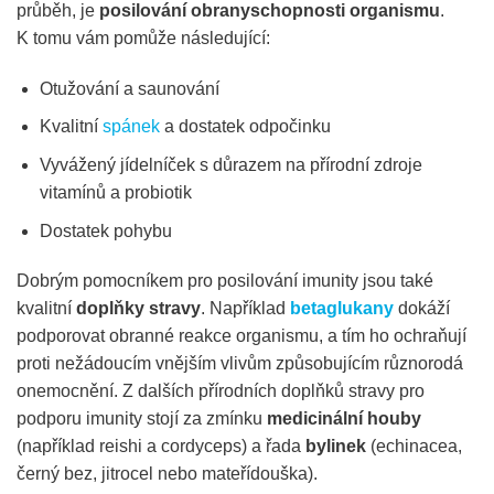
průběh, je
posilování obranyschopnosti organismu
.
K tomu vám pomůže následující:
Otužování a saunování
Kvalitní
spánek
a dostatek odpočinku
Vyvážený jídelníček s důrazem na přírodní zdroje
vitamínů a probiotik
Dostatek pohybu
Dobrým pomocníkem pro posilování imunity jsou také
kvalitní
doplňky stravy
. Například
betaglukany
dokáží
podporovat obranné reakce organismu, a tím ho ochraňují
proti nežádoucím vnějším vlivům způsobujícím různorodá
onemocnění. Z dalších přírodních doplňků stravy pro
podporu imunity stojí za zmínku
medicinální houby
(například reishi a cordyceps) a řada
bylinek
(echinacea,
černý bez, jitrocel nebo mateřídouška).