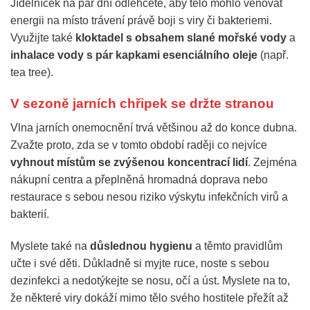
Jídelníček na pár dní odlehčete, aby tělo mohlo věnovat
energii na místo trávení právě boji s viry či bakteriemi.
Využijte také
kloktadel s obsahem slané mořské vody
a
inhalace vody s pár kapkami esenciálního oleje
(např.
tea tree).
V sezoně jarních chřipek se držte stranou
Vlna jarních onemocnění trvá většinou až do konce dubna.
Zvažte proto, zda se v tomto období raději co nejvíce
vyhnout místům se zvýšenou koncentrací lidí
. Zejména
nákupní centra a přeplněná hromadná doprava nebo
restaurace s sebou nesou riziko výskytu infekčních virů a
bakterií.
Myslete také na
důslednou hygienu
a těmto pravidlům
učte i své děti. Důkladně si myjte ruce, noste s sebou
dezinfekci a nedotýkejte se nosu, očí a úst. Myslete na to,
že některé viry dokáží mimo tělo svého hostitele přežít až