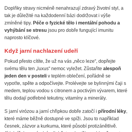
Doplňky stravy nicméně nenahrazují zdravý životní styl, a
tak je důležité na každodenní bázi dodržovat i výše
zmíněné tipy.
Péče o fyzické tělo i mentální pohodu a
vyhýbání se stresu
jsou pro dobře fungující imunitu
naprosto klíčové.
Když jarní nachlazení udeří
Pokud přesto cítíte, že už na vás „něco leze“, dopřejte
svému tělu ten „luxus“ nemoc vyležet. Zůstaňte
alespoň
jeden den v posteli
v teplém oblečení, pořádně se
vypoťte, spěte a odpočívejte. Prolévejte se bylinnými čaji s
medem, teplou vodou s citronem a poctivým vývarem, které
tělu dodají potřebné tekutiny, vitamíny a minerály.
S jarní virózou a jarní chřipkou dobře zatočí i
přírodní léky
,
které máme běžně dostupné ve spíži. Jsou to například
česnek, zázvor a kurkuma, které působí protizánětlivě.