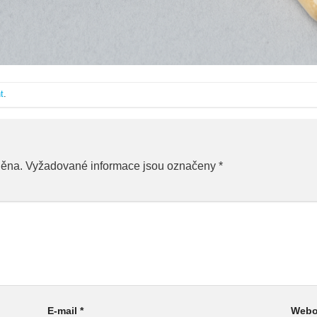
t
.
něna.
Vyžadované informace jsou označeny
*
E-mail
*
Webo