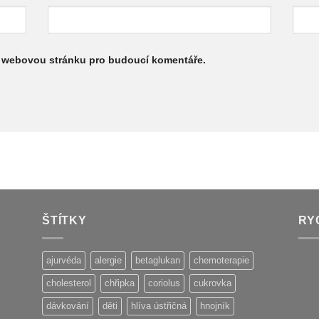
 a webovou stránku pro budoucí komentáře.
ŠTÍTKY
RY
ajurvéda
alergie
betaglukan
chemoterapie
cholesterol
chřipka
coriolus
cukrovka
dávkování
děti
hlíva ústřičná
hnojník