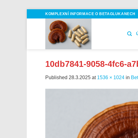
Skip
KOMPLEXNÍ INFORMACE O BETAGLUKANECH
to
content
10db7841-9058-4fc6-a
Published
28.3.2025
at
1536 × 1024
in
Bet