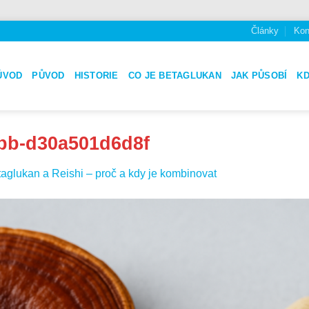
Články
Kon
ÚVOD
PŮVOD
HISTORIE
CO JE BETAGLUKAN
JAK PŮSOBÍ
K
7bb-d30a501d6d8f
aglukan a Reishi – proč a kdy je kombinovat