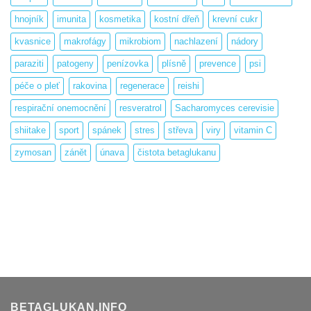
hnojník
imunita
kosmetika
kostní dřeň
krevní cukr
kvasnice
makrofágy
mikrobiom
nachlazení
nádory
paraziti
patogeny
penízovka
plísně
prevence
psi
péče o pleť
rakovina
regenerace
reishi
respirační onemocnění
resveratrol
Sacharomyces cerevisie
shiitake
sport
spánek
stres
střeva
viry
vitamin C
zymosan
zánět
únava
čistota betaglukanu
BETAGLUKAN.INFO