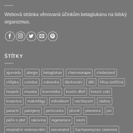
Webová stránka věnovaná účinkům betaglukanu na lidský
organizmus.
ŠTÍTKY
ajurvéda
alergie
betaglukan
chemoterapie
cholesterol
chřipka
coriolus
cukrovka
dávkování
děti
hlíva ústřičná
hnojník
imunita
kosmetika
kostní dřeň
krevní cukr
kvasnice
makrofágy
mikrobiom
nachlazení
nádory
paraziti
patogeny
penízovka
plísně
prevence
psi
péče o pleť
rakovina
regenerace
reishi
respirační onemocnění
resveratrol
Sacharomyces cerevisie