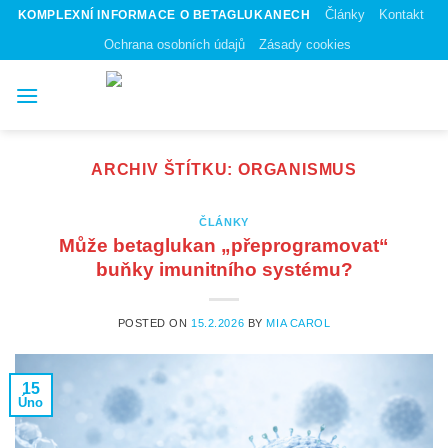
Skip
Články
Kontakt
KOMPLEXNÍ INFORMACE O BETAGLUKANECH
to
Ochrana osobních údajů
Zásady cookies
content
ARCHIV ŠTÍTKU:
ORGANISMUS
ČLÁNKY
Může betaglukan „přeprogramovat“
buňky imunitního systému?
POSTED ON
15.2.2026
BY
MIA CAROL
15
Úno