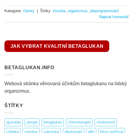
Kategorie:
články
|
Štítky:
imunita
,
organismus
,
přeprogramování
Napsat komentář
JAK VYBRAT KVALITNÍ BETAGLUKAN
BETAGLUKAN.INFO
Webová stránka věnovaná účinkům betaglukanu na lidský
organizmus.
ŠTÍTKY
ajurvéda
alergie
betaglukan
chemoterapie
cholesterol
chřipka
coriolus
cukrovka
dávkování
děti
hlíva ústřičná