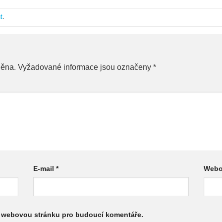
t
.
něna.
Vyžadované informace jsou označeny
*
E-mail
*
Webo
 a webovou stránku pro budoucí komentáře.