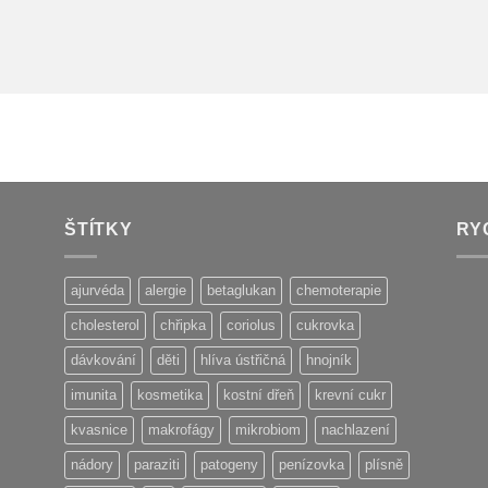
ŠTÍTKY
RY
ajurvéda
alergie
betaglukan
chemoterapie
cholesterol
chřipka
coriolus
cukrovka
dávkování
děti
hlíva ústřičná
hnojník
imunita
kosmetika
kostní dřeň
krevní cukr
kvasnice
makrofágy
mikrobiom
nachlazení
nádory
paraziti
patogeny
penízovka
plísně