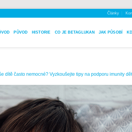
Články
Kon
ÚVOD
PŮVOD
HISTORIE
CO JE BETAGLUKAN
JAK PŮSOBÍ
K
še dítě často nemocné? Vyzkoušejte tipy na podporu imunity dět