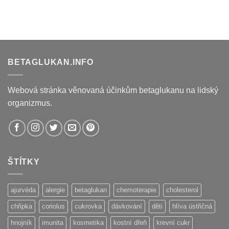
BETAGLUKAN.INFO
Webová stránka věnovaná účinkům betaglukanu na lidský
organizmus.
ŠTÍTKY
ajurvéda
alergie
betaglukan
chemoterapie
cholesterol
chřipka
coriolus
cukrovka
dávkování
děti
hlíva ústřičná
hnojník
imunita
kosmetika
kostní dřeň
krevní cukr