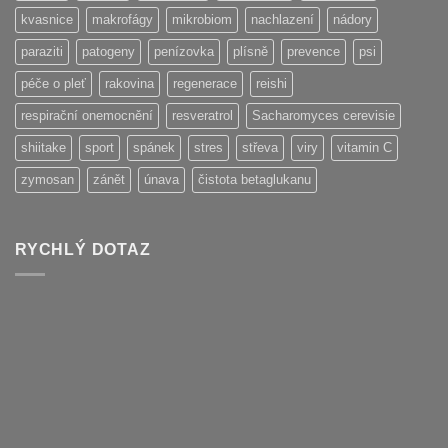
kvasnice
makrofágy
mikrobiom
nachlazení
nádory
paraziti
patogeny
penízovka
plísně
prevence
psi
péče o pleť
rakovina
regenerace
reishi
respirační onemocnění
resveratrol
Sacharomyces cerevisie
shiitake
sport
spánek
stres
střeva
viry
vitamin C
zymosan
zánět
únava
čistota betaglukanu
RYCHLÝ DOTAZ