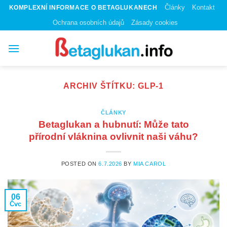
Skip
Články
Kontakt
KOMPLEXNÍ INFORMACE O BETAGLUKANECH
to
Ochrana osobních údajů
Zásady cookies
content
ARCHIV ŠTÍTKU:
GLP-1
ČLÁNKY
Betaglukan a hubnutí: Může tato
přírodní vláknina ovlivnit naši váhu?
POSTED ON
6.7.2026
BY
MIA CAROL
06
Čvc