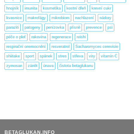
hnojník
imunita
kosmetika
kostní dřeň
krevní cukr
kvasnice
makrofágy
mikrobiom
nachlazení
nádory
paraziti
patogeny
penízovka
plísně
prevence
psi
péče o pleť
rakovina
regenerace
reishi
respirační onemocnění
resveratrol
Sacharomyces cerevisie
shiitake
sport
spánek
stres
střeva
viry
vitamin C
zymosan
zánět
únava
čistota betaglukanu
BETAGLUKAN.INFO