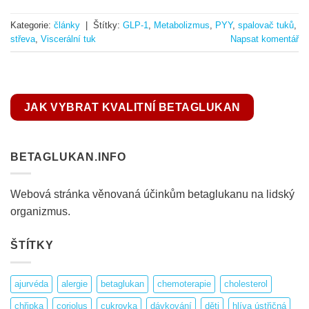
Kategorie:
články
|
Štítky:
GLP-1
,
Metabolizmus
,
PYY
,
spalovač tuků
,
střeva
,
Viscerální tuk
Napsat komentář
JAK VYBRAT KVALITNÍ BETAGLUKAN
BETAGLUKAN.INFO
Webová stránka věnovaná účinkům betaglukanu na lidský
organizmus.
ŠTÍTKY
ajurvéda
alergie
betaglukan
chemoterapie
cholesterol
chřipka
coriolus
cukrovka
dávkování
děti
hlíva ústřičná