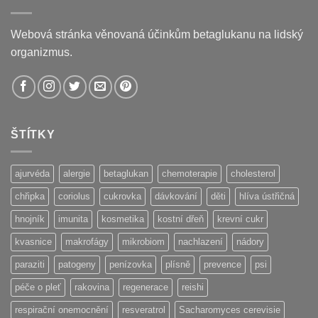
Webová stránka věnovaná účinkům betaglukanu na lidský
organizmus.
ŠTÍTKY
ajurvéda
alergie
betaglukan
chemoterapie
cholesterol
chřipka
coriolus
cukrovka
dávkování
děti
hlíva ústřičná
hnojník
imunita
kosmetika
kostní dřeň
krevní cukr
kvasnice
makrofágy
mikrobiom
nachlazení
nádory
paraziti
patogeny
penízovka
plísně
prevence
psi
péče o pleť
rakovina
regenerace
reishi
respirační onemocnění
resveratrol
Sacharomyces cerevisie