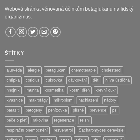
Webová stránka věnovaná účinkům betaglukanu na lidský
organizmus.
ŠTÍTKY
ajurvéda
alergie
betaglukan
chemoterapie
cholesterol
chřipka
coriolus
cukrovka
dávkování
děti
hlíva ústřičná
hnojník
imunita
kosmetika
kostní dřeň
krevní cukr
kvasnice
makrofágy
mikrobiom
nachlazení
nádory
paraziti
patogeny
penízovka
plísně
prevence
psi
péče o pleť
rakovina
regenerace
reishi
respirační onemocnění
resveratrol
Sacharomyces cerevisie