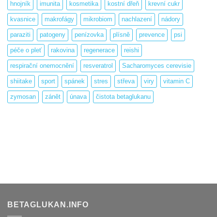
hnojník
imunita
kosmetika
kostní dřeň
krevní cukr
kvasnice
makrofágy
mikrobiom
nachlazení
nádory
paraziti
patogeny
penízovka
plísně
prevence
psi
péče o pleť
rakovina
regenerace
reishi
respirační onemocnění
resveratrol
Sacharomyces cerevisie
shiitake
sport
spánek
stres
střeva
viry
vitamin C
zymosan
zánět
únava
čistota betaglukanu
BETAGLUKAN.INFO