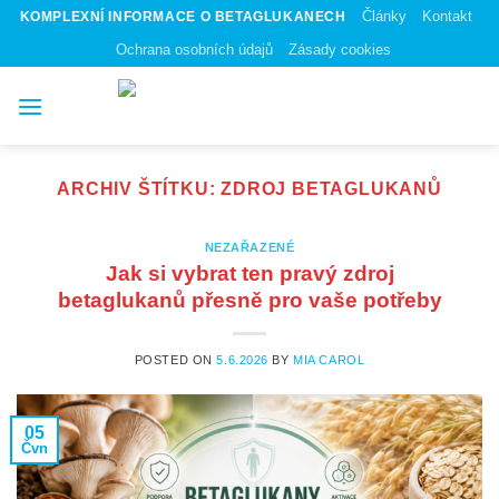
Skip
Články
Kontakt
KOMPLEXNÍ INFORMACE O BETAGLUKANECH
to
Ochrana osobních údajů
Zásady cookies
content
ARCHIV ŠTÍTKU:
ZDROJ BETAGLUKANŮ
NEZAŘAZENÉ
Jak si vybrat ten pravý zdroj
betaglukanů přesně pro vaše potřeby
POSTED ON
5.6.2026
BY
MIA CAROL
05
Čvn