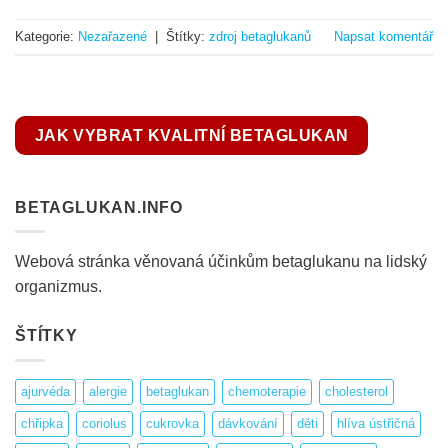
Kategorie:
Nezařazené
|
Štítky:
zdroj betaglukanů
Napsat komentář
JAK VYBRAT KVALITNÍ BETAGLUKAN
BETAGLUKAN.INFO
Webová stránka věnovaná účinkům betaglukanu na lidský
organizmus.
ŠTÍTKY
ajurvéda
alergie
betaglukan
chemoterapie
cholesterol
chřipka
coriolus
cukrovka
dávkování
děti
hlíva ústřičná