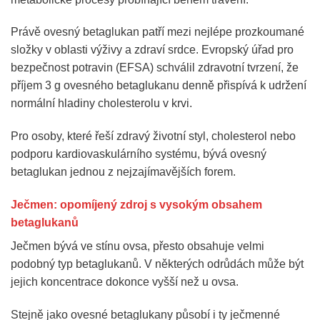
Právě ovesný betaglukan patří mezi nejlépe prozkoumané
složky v oblasti výživy a zdraví srdce. Evropský úřad pro
bezpečnost potravin (EFSA) schválil zdravotní tvrzení, že
příjem 3 g ovesného betaglukanu denně přispívá k udržení
normální hladiny cholesterolu v krvi.
Pro osoby, které řeší zdravý životní styl, cholesterol nebo
podporu kardiovaskulárního systému, bývá ovesný
betaglukan jednou z nejzajímavějších forem.
Ječmen: opomíjený zdroj s vysokým obsahem
betaglukanů
Ječmen bývá ve stínu ovsa, přesto obsahuje velmi
podobný typ betaglukanů. V některých odrůdách může být
jejich koncentrace dokonce vyšší než u ovsa.
Stejně jako ovesné betaglukany působí i ty ječmenné