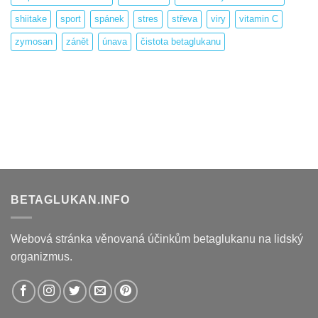
shiitake
sport
spánek
stres
střeva
viry
vitamin C
zymosan
zánět
únava
čistota betaglukanu
BETAGLUKAN.INFO
Webová stránka věnovaná účinkům betaglukanu na lidský
organizmus.