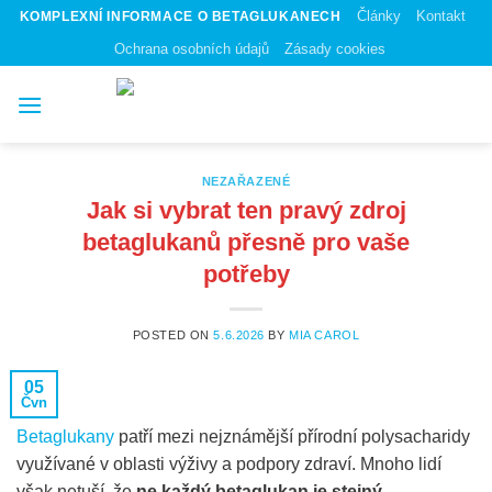
Skip
Články
Kontakt
KOMPLEXNÍ INFORMACE O BETAGLUKANECH
to
Ochrana osobních údajů
Zásady cookies
content
NEZAŘAZENÉ
Jak si vybrat ten pravý zdroj
betaglukanů přesně pro vaše
potřeby
POSTED ON
5.6.2026
BY
MIA CAROL
05
Čvn
Betaglukany
patří mezi nejznámější přírodní polysacharidy
využívané v oblasti výživy a podpory zdraví. Mnoho lidí
však netuší, že
ne každý betaglukan je stejný
.