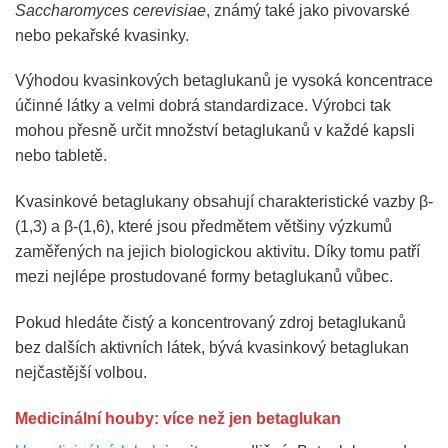
Saccharomyces cerevisiae
, známý také jako pivovarské
nebo pekařské kvasinky.
Výhodou kvasinkových betaglukanů je vysoká koncentrace
účinné látky a velmi dobrá standardizace. Výrobci tak
mohou přesně určit množství betaglukanů v každé kapsli
nebo tabletě.
Kvasinkové betaglukany obsahují charakteristické vazby β-
(1,3) a β-(1,6), které jsou předmětem většiny výzkumů
zaměřených na jejich biologickou aktivitu. Díky tomu patří
mezi nejlépe prostudované formy betaglukanů vůbec.
Pokud hledáte čistý a koncentrovaný zdroj betaglukanů
bez dalších aktivních látek, bývá kvasinkový betaglukan
nejčastější volbou.
Medicinální houby: více než jen betaglukan