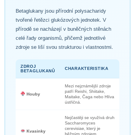
Betaglukany jsou přírodní polysacharidy
tvořené řetězci glukózových jednotek. V
přírodě se nacházejí v buněčných stěnách
celé řady organismů, přičemž jednotlivé
zdroje se liší svou strukturou i vlastnostmi.
ZDROJ
CHARAKTERISTIKA
BETAGLUKANŮ
Mezi nejznámější zdroje
patří Reishi, Shiitake,
Houby
Maitake, Čaga nebo Hlíva
ústřičná.
Nejčastěji se využívá druh
Saccharomyces
cerevisiae, který je
Kvasinky
běžným zdrojem