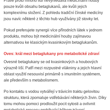
Právě proto mnoho lidí nevyhledává medicinální houby
pouze kvůli obsahu betaglukanů, ale kvůli jejich
komplexnímu složení. Z pohledu tradiční čínské medicíny
jsou navíc některé z těchto hub využívány již stovky let.
Pokud preferujete synergii více přírodních látek v jednom
produktu, mohou být medicinální houby zajímavou
alternativou ke klasickým kvasinkovým betaglukanům.
Oves: král mezi betaglukany pro metabolické zdraví
Ovesné betaglukany se od kvasinkových a houbových
výrazně liší. Patří mezi rozpustné vlákniny a jejich hlavní
oblast využití nesouvisí primárně s imunitním systémem,
ale především s metabolismem.
Po kontaktu s vodou vytvářejí v trávicím traktu gelovitou
strukturu, která zpomaluje vstřebávání některých živin. Díky
tomu mohou pomoci prodloužit pocit sytosti a ovlivnit
metabolické procesy probíhající během trávení.