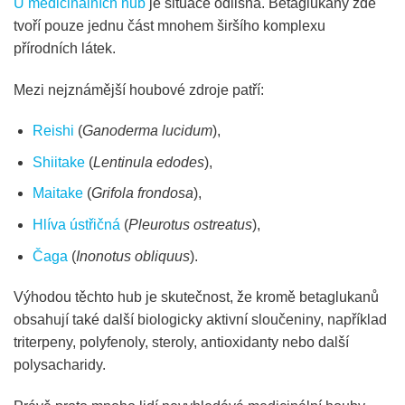
U medicinálních hub
je situace odlišná. Betaglukany zde
tvoří pouze jednu část mnohem širšího komplexu
přírodních látek.
Mezi nejznámější houbové zdroje patří:
Reishi
(
Ganoderma lucidum
),
Shiitake
(
Lentinula edodes
),
Maitake
(
Grifola frondosa
),
Hlíva ústřičná
(
Pleurotus ostreatus
),
Čaga
(
Inonotus obliquus
).
Výhodou těchto hub je skutečnost, že kromě betaglukanů
obsahují také další biologicky aktivní sloučeniny, například
triterpeny, polyfenoly, steroly, antioxidanty nebo další
polysacharidy.