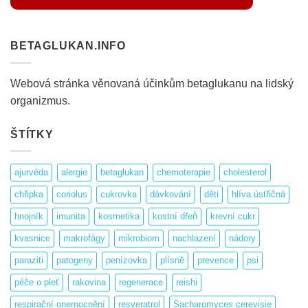
BETAGLUKAN.INFO
Webová stránka věnovaná účinkům betaglukanu na lidský
organizmus.
ŠTÍTKY
ajurvéda
alergie
betaglukan
chemoterapie
cholesterol
chřipka
coriolus
cukrovka
dávkování
děti
hlíva ústřičná
hnojník
imunita
kosmetika
kostní dřeň
krevní cukr
kvasnice
makrofágy
mikrobiom
nachlazení
nádory
paraziti
patogeny
penízovka
plísně
prevence
psi
péče o pleť
rakovina
regenerace
reishi
respirační onemocnění
resveratrol
Sacharomyces cerevisie