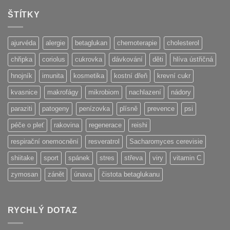
ŠTÍTKY
ajurvéda
alergie
betaglukan
chemoterapie
cholesterol
chřipka
coriolus
cukrovka
dávkování
děti
hlíva ústřičná
hnojník
imunita
kosmetika
kostní dřeň
krevní cukr
kvasnice
makrofágy
mikrobiom
nachlazení
nádory
paraziti
patogeny
penízovka
plísně
prevence
psi
péče o pleť
rakovina
regenerace
reishi
respirační onemocnění
resveratrol
Sacharomyces cerevisie
shiitake
sport
spánek
stres
střeva
viry
vitamin C
zymosan
zánět
únava
čistota betaglukanu
RYCHLÝ DOTAZ