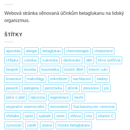
Webová stránka věnovaná účinkům betaglukanu na lidský
organizmus.
ŠTÍTKY
ajurvéda
alergie
betaglukan
chemoterapie
cholesterol
chřipka
coriolus
cukrovka
dávkování
děti
hlíva ústřičná
hnojník
imunita
kosmetika
kostní dřeň
krevní cukr
kvasnice
makrofágy
mikrobiom
nachlazení
nádory
paraziti
patogeny
penízovka
plísně
prevence
psi
péče o pleť
rakovina
regenerace
reishi
respirační onemocnění
resveratrol
Sacharomyces cerevisie
shiitake
sport
spánek
stres
střeva
viry
vitamin C
zymosan
zánět
únava
čistota betaglukanu