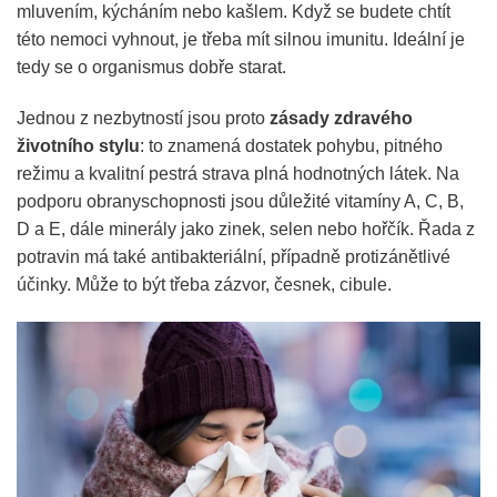
mluvením, kýcháním nebo kašlem. Když se budete chtít
této nemoci vyhnout, je třeba mít silnou imunitu. Ideální je
tedy se o organismus dobře starat.
Jednou z nezbytností jsou proto
zásady zdravého
životního stylu
: to znamená dostatek pohybu, pitného
režimu a kvalitní pestrá strava plná hodnotných látek. Na
podporu obranyschopnosti jsou důležité vitamíny A, C, B,
D a E, dále minerály jako zinek, selen nebo hořčík. Řada z
potravin má také antibakteriální, případně protizánětlivé
účinky. Může to být třeba zázvor, česnek, cibule.