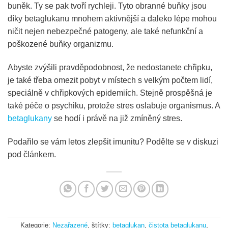
buněk. Ty se pak tvoří rychleji. Tyto obranné buňky jsou
díky betaglukanu mnohem aktivnější a daleko lépe mohou
ničit nejen nebezpečné patogeny, ale také nefunkční a
poškozené buňky organizmu.
Abyste zvýšili pravděpodobnost, že nedostanete chřipku,
je také třeba omezit pobyt v místech s velkým počtem lidí,
speciálně v chřipkových epidemiích. Stejně prospěšná je
také péče o psychiku, protože stres oslabuje organismus. A
betaglukany
se hodí i právě na již zmíněný stres.
Podařilo se vám letos zlepšit imunitu? Podělte se v diskuzi
pod článkem.
Kategorie:
Nezařazené
, štítky:
betaglukan
,
čistota betaglukanu
,