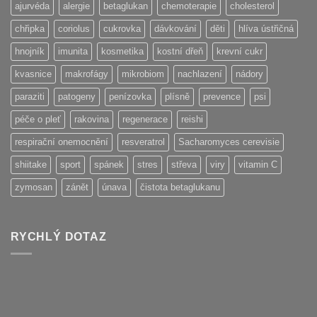
ajurvéda
alergie
betaglukan
chemoterapie
cholesterol
chřipka
coriolus
cukrovka
dávkování
děti
hlíva ústřičná
hnojník
imunita
kosmetika
kostní dřeň
krevní cukr
kvasnice
makrofágy
mikrobiom
nachlazení
nádory
paraziti
patogeny
penízovka
plísně
prevence
psi
péče o pleť
rakovina
regenerace
reishi
respirační onemocnění
resveratrol
Sacharomyces cerevisie
shiitake
sport
spánek
stres
střeva
viry
vitamin C
zymosan
zánět
únava
čistota betaglukanu
RYCHLÝ DOTAZ