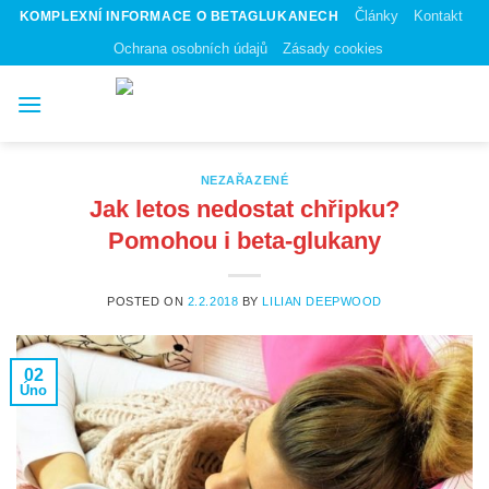
Skip
Články
Kontakt
KOMPLEXNÍ INFORMACE O BETAGLUKANECH
to
Ochrana osobních údajů
Zásady cookies
content
NEZAŘAZENÉ
Jak letos nedostat chřipku?
Pomohou i beta-glukany
POSTED ON
2.2.2018
BY
LILIAN DEEPWOOD
02
Úno