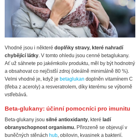
Vhodné jsou i některé
doplňky stravy, které nahradí
chybějící látky
. V tomto ohledu jsou cenné betaglukany.
Ať už sáhnete po jakémkoliv produktu, měl by být hodnotný
a obsahovat co nejčistší zdroj (ideálně minimálně 80 %).
Velmi vhodné je, když je
betaglukan
doplněn vitamínem C
(třeba z aceroly) a resveratrolem, díky kterému se výborně
vstřebává.
Beta-glukany: účinní pomocníci pro imunitu
Beta-glukany jsou
silné antioxidanty
, které
ladí
obranyschopnost organismu.
Přirozeně se objevují v
buněčných stěnách
hub
, obilovin, kvasinek a bakterií.