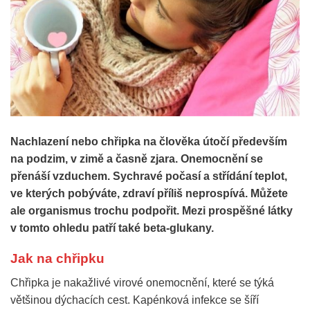
Nachlazení nebo chřipka na člověka útočí především
na podzim, v zimě a časně zjara. Onemocnění se
přenáší vzduchem. Sychravé počasí a střídání teplot,
ve kterých pobýváte, zdraví příliš neprospívá. Můžete
ale organismus trochu podpořit. Mezi prospěšné látky
v tomto ohledu patří také beta-glukany.
Jak na chřipku
Chřipka je nakažlivé virové onemocnění, které se týká
většinou dýchacích cest. Kapénková infekce se šíří