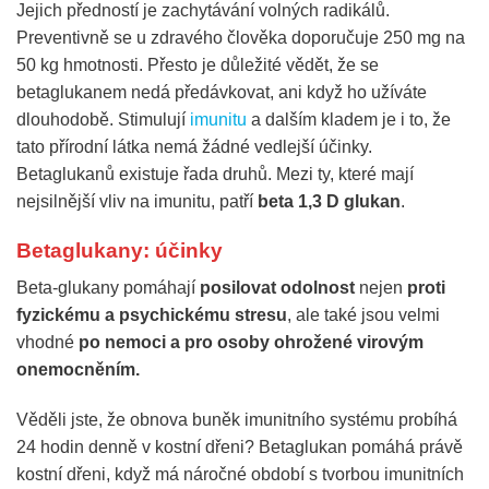
Jejich předností je zachytávání volných radikálů.
Preventivně se u zdravého člověka doporučuje 250 mg na
50 kg hmotnosti. Přesto je důležité vědět, že se
betaglukanem nedá předávkovat, ani když ho užíváte
dlouhodobě. Stimulují
imunitu
a dalším kladem je i to, že
tato přírodní látka nemá žádné vedlejší účinky.
Betaglukanů existuje řada druhů. Mezi ty, které mají
nejsilnější vliv na imunitu, patří
beta 1,3 D glukan
.
Betaglukany: účinky
Beta-glukany pomáhají
posilovat odolnost
nejen
proti
fyzickému a psychickému stresu
, ale také jsou velmi
vhodné
po nemoci a pro osoby ohrožené virovým
onemocněním.
Věděli jste, že obnova buněk imunitního systému probíhá
24 hodin denně v kostní dřeni? Betaglukan pomáhá právě
kostní dřeni, když má náročné období s tvorbou imunitních