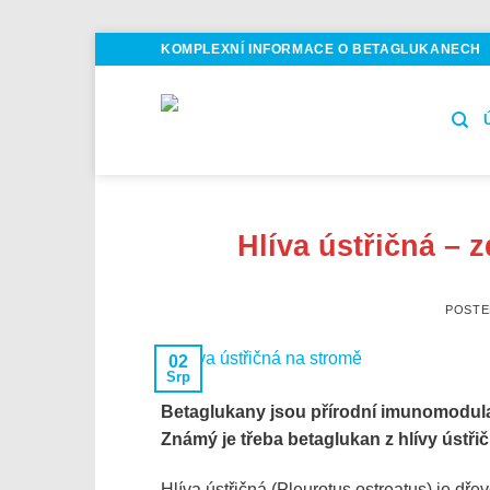
Skip
KOMPLEXNÍ INFORMACE O BETAGLUKANECH
to
content
Hlíva ústřičná –
POST
02
Srp
Betaglukany jsou přírodní imunomodulač
Známý je třeba betaglukan z hlívy ústřič
Hlíva ústřičná (Pleurotus ostreatus) je dře