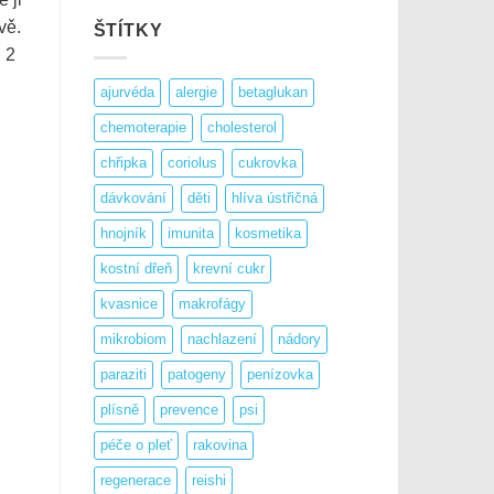
vě.
ŠTÍTKY
d 2
ajurvéda
alergie
betaglukan
chemoterapie
cholesterol
chřipka
coriolus
cukrovka
dávkování
děti
hlíva ústřičná
hnojník
imunita
kosmetika
kostní dřeň
krevní cukr
kvasnice
makrofágy
mikrobiom
nachlazení
nádory
paraziti
patogeny
penízovka
plísně
prevence
psi
péče o pleť
rakovina
regenerace
reishi