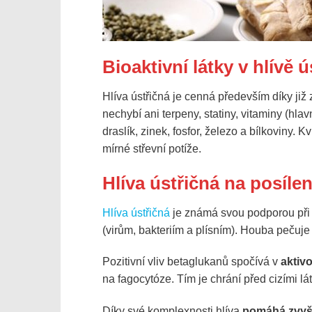
Bioaktivní látky v hlívě ú
Hlíva ústřičná je cenná především díky ji
nechybí ani terpeny, statiny, vitaminy (hlav
draslík, zinek, fosfor, železo a bílkoviny
mírné střevní potíže.
Hlíva ústřičná na posílen
Hlíva ústřičná
je známá svou podporou při p
(virům, bakteriím a plísním). Houba pečuje
Pozitivní vliv betaglukanů spočívá v
aktiv
na fagocytóze. Tím je chrání před cizími lá
Díky své komplexnosti hlíva
pomáhá zvyš