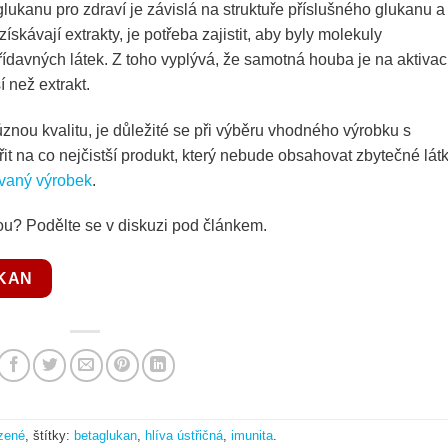
lukanu pro zdraví je závislá na struktuře příslušného glukanu a
skávají extrakty, je potřeba zajistit, aby byly molekuly
davných látek. Z toho vyplývá, že samotná houba je na aktivac
než extrakt.
ůznou kvalitu, je důležité se při výběru vhodného výrobku s
t na co nejčistší produkt, který nebude obsahovat zbytečné látk
ovaný výrobek
.
nou? Podělte se v diskuzi pod článkem.
UKAN
zené
, štítky:
betaglukan
,
hlíva ústřičná
,
imunita
.