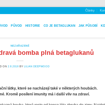
Články
Kon
ÚVOD
PŮVOD
HISTORIE
CO JE BETAGLUKAN
JAK PŮSOBÍ
K
NEZAŘAZENÉ
 zdravá bomba plná betaglukanů
ED ON
2.8.2018
BY
LILIAN DEEPWOOD
ní látky, které se nacházejí také v některých houbách.
né. Kromě posílení imunity má i další vliv na zdraví.
vokazná houba, která roste od konce léta zhruba do zimy. Najdete