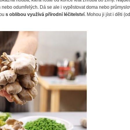
ch nebo odumřelých. Dá se ale i vypěstovat doma nebo průmyslo
ubu
s oblibou využívá přírodní léčitelství
. Mohou ji jíst i děti (o