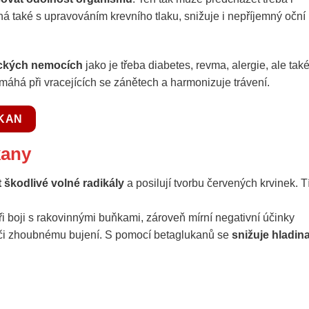
také s upravováním krevního tlaku, snižuje i nepříjemný oční
ických nemocích
jako je třeba diabetes, revma, alergie, ale tak
há při vracejících se zánětech a harmonizuje trávení.
UKAN
kany
 škodlivé volné radikály
a posilují tvorbu červených krvinek. 
při boji s rakovinnými buňkami, zároveň mírní negativní účinky
ůči zhoubnému bujení. S pomocí betaglukanů se
snižuje hladin