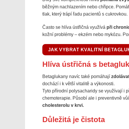
běžným nachlazením nebo chřipce. Pomáhá 
tlak, který trápí řadu pacientů s cukrovkou.
Často se hlíva ústřičná využívá
při chron
kožní problémy – ekzém nebo mykózu. Pomá
JAK VYBRAT KVALITNÍ BETAGL
Hlíva ústřičná s betaglu
Betaglukany navíc také pomáhají
zdolávat
dochází i k větší vitalitě a výkonosti.
Tyto přírodní polysacharidy se využívají i 
chemoterapie. Působí ale i preventivně v
cholesterolu v krvi.
Důležitá je čistota