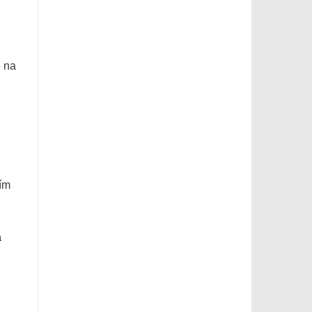
é na
Tím
a