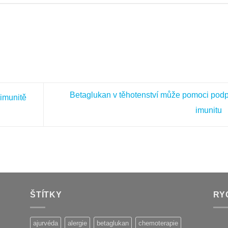
Betaglukan v těhotenství může pomoci podp
 imunitě
imunitu
ŠTÍTKY
RY
ajurvéda
alergie
betaglukan
chemoterapie