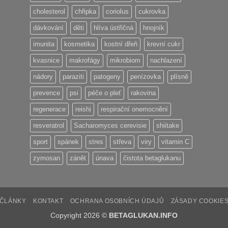
cholesterol
chřipka
coriolus
cukrovka
dávkování
děti
hlíva ústřičná
hnojník
imunita
kosmetika
kostní dřeň
krevní cukr
kvasnice
makrofágy
mikrobiom
nachlazení
nádory
paraziti
patogeny
penízovka
plísně
prevence
psi
péče o pleť
rakovina
regenerace
reishi
respirační onemocnění
resveratrol
Sacharomyces cerevisie
shiitake
sport
spánek
stres
střeva
viry
vitamin C
zymosan
zánět
únava
čistota betaglukanu
ČLÁNKY
KONTAKT
OCHRANA OSOBNÍCH ÚDAJŮ
ZÁSADY COOKIE
Copyright 2026 ©
BETAGLUKAN.INFO