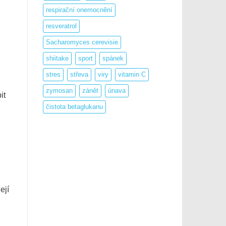
respirační onemocnění
resveratrol
Sacharomyces cerevisie
shiitake
sport
spánek
stres
střeva
viry
vitamin C
zymosan
zánět
únava
it
čistota betaglukanu
ejí