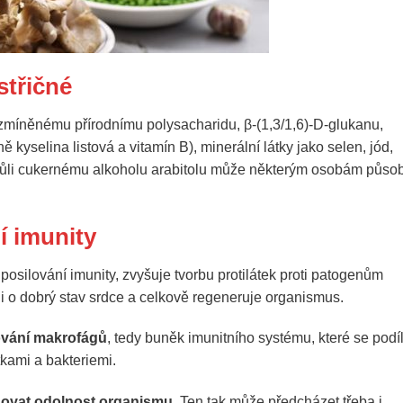
střičné
ž zmíněnému přírodnímu polysacharidu, β-(1,3/1,6)-D-glukanu,
ně kyselina listová a vitamín B), minerální látky jako selen, jód,
. Kvůli cukernému alkoholu arabitolu může některým osobám působ
í imunity
osilování imunity, zvyšuje tvorbu protilátek proti patogenům
 i o dobrý stav srdce a celkově regeneruje organismus.
ování makrofágů
, tedy buněk imunitního systému, které se podíl
tkami a bakteriemi.
ovat odolnost organismu
. Ten tak může předcházet třeba i