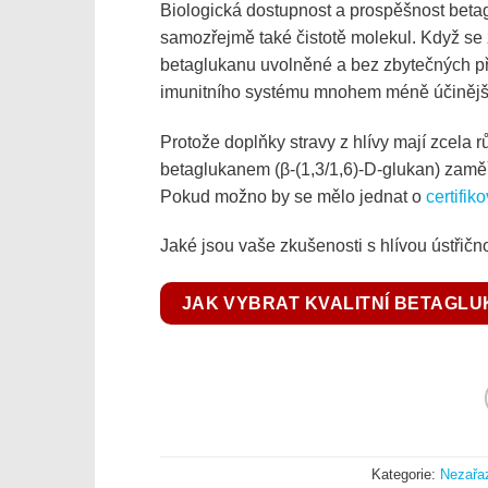
Biologická dostupnost a prospěšnost betag
samozřejmě také čistotě molekul. Když se zí
betaglukanu uvolněné a bez zbytečných pří
imunitního systému mnohem méně účinější 
Protože doplňky stravy z hlívy mají zcela r
betaglukanem (β-(1,3/1,6)-D-glukan) zaměři
Pokud možno by se mělo jednat o
certifik
Jaké jsou vaše zkušenosti s hlívou ústřič
JAK VYBRAT KVALITNÍ BETAGL
Kategorie:
Nezařa